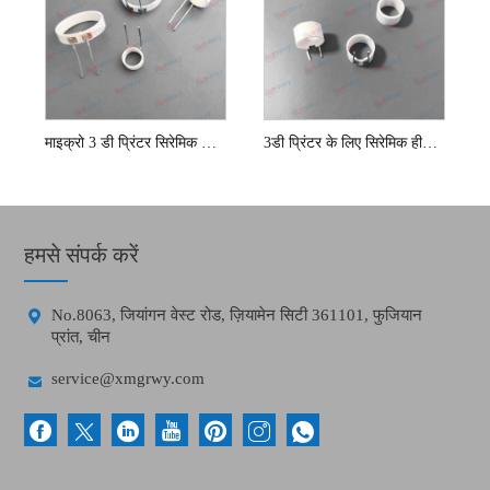
माइक्रो 3 डी प्रिंटर सिरेमिक हीटर तत्व
3डी प्रिंटर के लिए सिरेमिक हीटर तत्व
हमसे संपर्क करें

No.8063, जियांगन वेस्ट रोड, ज़ियामेन सिटी 361101, फुजियान
प्रांत, चीन

service@xmgrwy.com