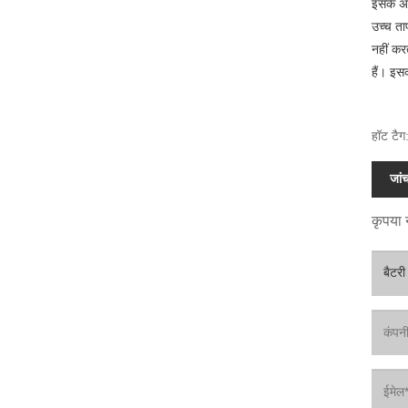
इसके अला
उच्च ता
नहीं कर
हैं। इस
हॉट टैग:
जांच
कृपया न