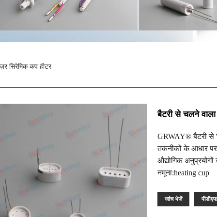
ाइज़र सिरेमिक कप हीटर
बैटरी से चलने वाला
GRWAY® बैटरी से चल
तकनीकों के आधार पर 
औद्योगिक अनुप्रयोगों
नमूना:heating cup
जांच भेजें
पीडीए