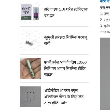
बैटरी स
बचा सकता
हॉट नाइफ 510 थ्रेड इलेक्ट्रिक
1. उच्च
डब टूल
2. अच्छ
3. यूरो
सतह पर 
बहुमुखी झरझरा सिरेमिक परमाणु
बाती
एचबी हर्बल अर्क के लिए 18650
लिथियम-आयन सिरेमिक हीटिंग
कॉइल
ऑटोमोटिव ओ एयर-फ्यूल
ऑक्सीजन सेंसर के लिए प्लेट-
टाइप हीटिंग कोर