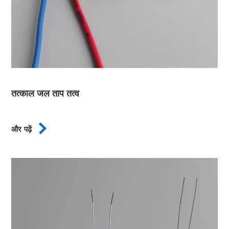
तत्काल जल ताप तत्व

और पढ़ें