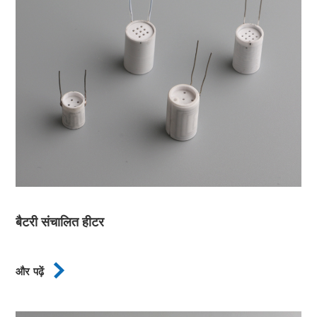
बैटरी संचालित हीटर

और पढ़ें