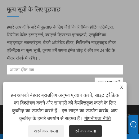
मूल्य सूची के लिए पूछताछ
हमारे उत्पादों के बारे में पूछताछ के लिए जैसे कि सिरेमिक हीटिंग एलिमेंट्स,
सिरेमिक पेलेट इग्नाइटर्स, क्वार्ट्ज क्रिस्टल इग्नाइटर्स, एल्युमिनियम
नाइट्राइड सबस्ट्रेट्स, बैटरी ऑपरेटेड हीटर, सिलिकॉन नाइट्राइड हीटर
एलिमेंट्स या मूल्य सूची, कृपया हमें अपना ईमेल छोड़ दें और हम 24 घंटे के
भीतर संपर्क में रहेंगे। .
X
हम आपको बेहतर ब्राउज़िंग अनुभव प्रदान करने, साइट ट्रैफ़िक
का विश्लेषण करने और सामग्री को वैयक्तिकृत करने के लिए
कुकीज़ का उपयोग करते हैं। इस साइट का उपयोग करके, आप
कॉपीराइट © 2022 ज़ियामेन ग्रीन वे इलेक्ट्रॉनिक
Links
Sitemap
कुकीज़ के हमारे उपयोग से सहमत हैं।
गोपनीयता नीति
टेक्नोलॉजी कं, लिमिटेड सभी सिरेमिक हीटिंग तत्व, सिरेमिक
RSS
XML
पेलेट इग्निटर्स राइट्स आरक्षित।
गोपनीयता नीति
अस्वीकार करना
स्वीकार करना