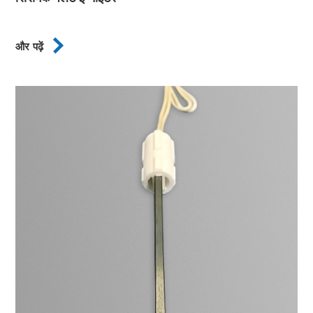

और पढ़ें