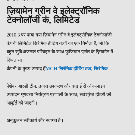
ज़ियामेन ग्रीन वे इलेक्ट्रॉनिक
टेक्नोलॉजी कं, लिमिटेड
2010.3 पर पाया गया ज़ियामेन ग्रीन वे इलेक्ट्रॉनिक टेक्नोलॉजी
कंपनी लिमिटेड सिरेमिक हीटिंग तत्वों का एक निर्माता है, जो कि
बहुत सुविधाजनक परिवहन के साथ फुजियान प्रांत के ज़ियामेन में
स्थित था।
कंपनी के मुख्य उत्पाद हैं
MCH सिरेमिक हीटिंग तत्व, सिरेमिक
पेलेट इग्नाइटर, क्वार्ट्ज क्रिस्टल इग्नाइटर, सिलिकॉन नाइट्राइड
हीटर और माइक्रो बैटरी संचालित हीटर
। हम ग्राहक अलग -अलग
पेशेवर आरडी टीम, उन्नत उपकरण और कड़ाई से ऑन-लाइन
जरूरतों को पूरा करने के लिए अनुकूलित सेवाएं भी प्रदान करते हैं;
उत्पादन गुणवत्ता नियंत्रण प्रणाली के साथ, सर्वश्रेष्ठ हीटरों की
आपूर्ति की जाएगी।
अनुकूलन स्वीकार्य और स्वागत है।