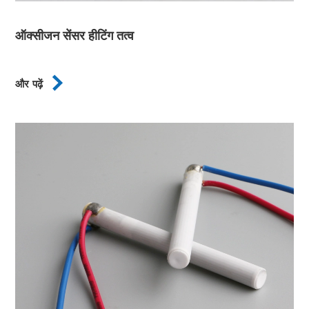
ऑक्सीजन सेंसर हीटिंग तत्व

और पढ़ें