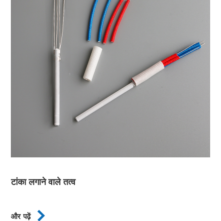
टांका लगाने वाले तत्व

और पढ़ें