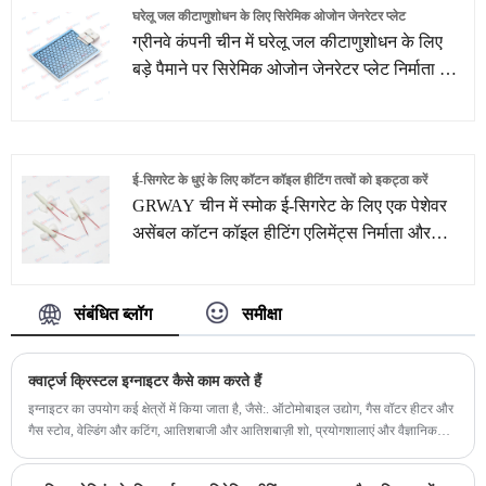
घरेलू जल कीटाणुशोधन के लिए सिरेमिक ओजोन जेनरेटर प्लेट
ग्रीनवे कंपनी चीन में घरेलू जल कीटाणुशोधन के लिए
बड़े पैमाने पर सिरेमिक ओजोन जेनरेटर प्लेट निर्माता और
आपूर्तिकर्ता है। 92% काले एल्यूमिना सिरेमिक को
1650°C के उच्च तापमान पर सिंटर किया गया है, जिसमें
उच्च तापीय चालकता, अच्छा शॉक प्रतिरोध, प्रदूषण
प्रतिरोध, लंबे जीवन और उच्च ढांकता हुआ ताकत की
ई-सिगरेट के धुएं के लिए कॉटन कॉइल हीटिंग तत्वों को इकट्ठा करें
विशेषताएं हैं।
GRWAY चीन में स्मोक ई-सिगरेट के लिए एक पेशेवर
असेंबल कॉटन कॉइल हीटिंग एलिमेंट्स निर्माता और
आपूर्तिकर्ता है। हम 10 वर्षों से अधिक समय से हीटिंग
तत्व समाधान में विशेषज्ञता प्राप्त कर चुके हैं। हमारे
संबंधित ब्लॉग
समीक्षा
मौजूदा हीटिंग तत्वों के अलावा, हम अपनी स्वयं की आर
एंड डी टीम की सहायता से ग्राहकों के चित्र या नमूनों
के अनुसार ग्राहकों की विभिन्न आवश्यकताओं को पूरा
क्वार्ट्ज क्रिस्टल इग्नाइटर कैसे काम करते हैं
करने के लिए अनुकूलित हीटिंग तत्व समाधान और सेवाएं
इग्नाइटर का उपयोग कई क्षेत्रों में किया जाता है, जैसे:. ऑटोमोबाइल उद्योग, गैस वॉटर हीटर और
भी प्रदान करते हैं।
गैस स्टोव, वेल्डिंग और कटिंग, आतिशबाजी और आतिशबाज़ी शो, प्रयोगशालाएं और वैज्ञानिक
अनुसंधान, सैन्य और रक्षा, उपरोक्त क्षेत्रों के अलावा, इग्नाइटर का उपयोग चिमनी की सफाई,
ग्रिलिंग और जंगल जैसे दृश्यों में भी किया जा सकता है उत्तरजीविता।