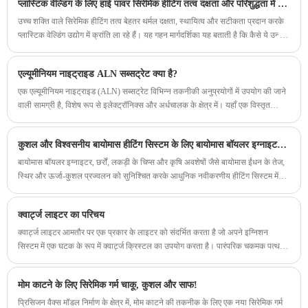
प्लास्टिक वेल्डिंग के लिए हाई पावर सिरेमिक हीटिंग तत्व दक्षता और परिशुद्धता में सुधार कैसे करते हैं
उच्च शक्ति वाले सिरेमिक हीटिंग तत्व बेहतर थर्मल दक्षता, स्थायित्व और सटीकता प्रदान करके
प्लास्टिक वेल्डिंग उद्योग में क्रांति ला रहे हैं। यह गहन मार्गदर्शिका यह बताती है कि कैसे ये उन्नत
घटक वेल्डिंग प्रदर्शन को बढ़ाते हैं, डाउनटाइम को कम करते हैं और उत्पाद की गुणवत्ता में सुधार
करते हैं। चाहे आप निर्माता, इंजीनियर या खरीद विशेषज्ञ हों, सिरेमिक हीटिंग तकनीक के लाभों
एल्यूमीनियम नाइट्राइड ALN सब्सट्रेट क्या है?
और अनुप्रयोगों को समझने से आपकी परिचालन दक्षता में काफी वृद्धि हो सकती है।
एक एल्यूमीनियम नाइट्राइड (ALN) सब्सट्रेट विभिन्न तकनीकी अनुप्रयोगों में उपयोग की जाने
वाली सामग्री है, विशेष रूप से इलेक्ट्रॉनिक्स और अर्धचालक के क्षेत्र में। यहाँ एक विस्तृत
अवलोकन है कि एक ALN सब्सट्रेट क्या है:
कुशल और विश्वसनीय बायोमास हीटिंग सिस्टम के लिए बायोमास बॉयलर इग्नाइटर को क्या आवश्यक बनाता है
बायोमास बॉयलर इग्नाइटर, छर्रों, लकड़ी के चिप्स और कृषि अवशेषों जैसे बायोमास ईंधन के तेज,
स्थिर और ऊर्जा-कुशल प्रज्वलन को सुनिश्चित करके आधुनिक नवीकरणीय हीटिंग सिस्टम में
महत्वपूर्ण भूमिका निभाता है। यह लेख बताता है कि बायोमास बॉयलर इग्नाइटर कैसे काम करता है,
इसकी तकनीकी संरचना, लाभ, अनुप्रयोग और रखरखाव रणनीतियाँ।
क्वार्ट्ज लाइटर का परिचय
क्वार्ट्ज लाइटर आमतौर पर एक प्रकार के लाइटर को संदर्भित करता है जो अपने इग्निशन
सिस्टम में एक घटक के रूप में क्वार्ट्ज क्रिस्टल का उपयोग करता है। पारंपरिक चकमक पत्थर
और पहिया तंत्र पर भरोसा करने के बजाय, क्वार्ट्ज लाइटर प्रज्वलन के लिए एक विद्युत चिंगारी
उत्पन्न करने के लिए क्वार्ट्ज क्रिस्टल के पीजोइलेक्ट्रिक गुणों का उपयोग करते हैं।
मोम काटने के लिए सिरेमिक गर्म चाकू, कुशल और साफ!
प्रिसिजन वैक्स मॉडल निर्माण के क्षेत्र में, मोम काटने की तकनीक के लिए एक नया सिरेमिक गर्म