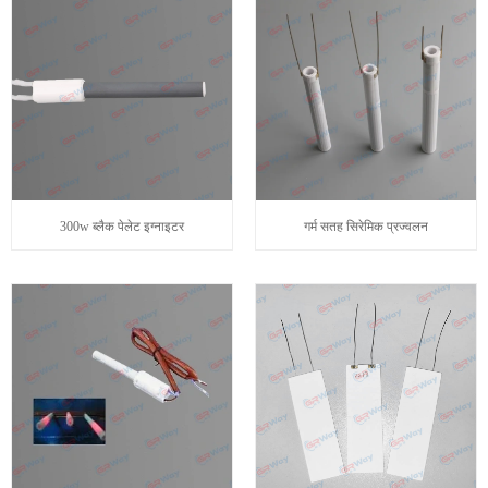
300w ब्लैक पेलेट इग्नाइटर
गर्म सतह सिरेमिक प्रज्वलन