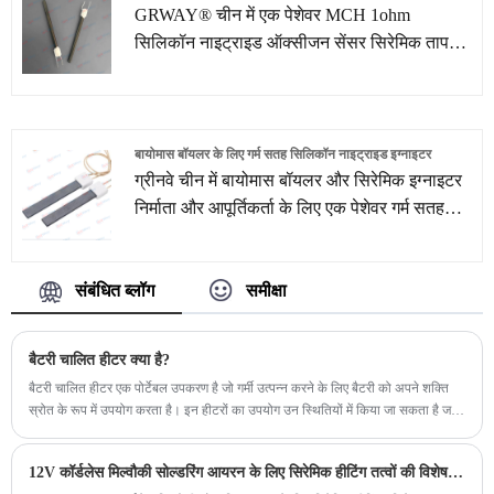
GRWAY® चीन में एक पेशेवर MCH 1ohm
सिलिकॉन नाइट्राइड ऑक्सीजन सेंसर सिरेमिक ताप
तत्व निर्माता और आपूर्तिकर्ता है। हम 10 से अधिक वर्षों
से हीटिंग तत्व समाधान में विशिष्ट हैं। हमारे मौजूदा ताप
तत्वों के अलावा, हम अपने स्वयं के आर की सहायता से
ग्राहकों के चित्र या नमूने के अनुसार ग्राहकों की
बायोमास बॉयलर के लिए गर्म सतह सिलिकॉन नाइट्राइड इग्नाइटर
विभिन्न आवश्यकताओं को पूरा करने के लिए अनुकूलित
ग्रीनवे चीन में बायोमास बॉयलर और सिरेमिक इग्नाइटर
हीटिंग तत्व समाधान और सेवाएं भी प्रदान करते हैं।
निर्माता और आपूर्तिकर्ता के लिए एक पेशेवर गर्म सतह
सिलिकॉन नाइट्राइड इग्नाइटर है। हम सिलिकॉन
नाइट्राइड इग्नाइटर और सिरेमिक इग्नाइटर्स सॉल्यूशंस
संबंधित ब्लॉग
समीक्षा
में 10 से अधिक वर्षों में विशेषज्ञता प्राप्त कर चुके हैं।
हमारे मौजूदा हीटिंग तत्वों के अलावा, हम अपनी
आरएंडडी टीम की सहायता से ग्राहकों के चित्र या
बैटरी चालित हीटर क्या है?
नमूनों के अनुसार ग्राहकों के चित्र या नमूनों के अनुसार
बैटरी चालित हीटर एक पोर्टेबल उपकरण है जो गर्मी उत्पन्न करने के लिए बैटरी को अपने शक्ति
ग्राहकों की अलग -अलग जरूरतों को पूरा करने के लिए
स्रोत के रूप में उपयोग करता है। इन हीटरों का उपयोग उन स्थितियों में किया जा सकता है जहां
अनुकूलित समाधान और सेवाएं भी प्रदान करते हैं।
कोई विद्युत आउटलेट नहीं है या जब बिजली से चलने वाले हीटर का उपयोग करना संभव नहीं है।
12V कॉर्डलेस मिल्वौकी सोल्डरिंग आयरन के लिए सिरेमिक हीटिंग तत्वों की विशेषताएं क्या हैं