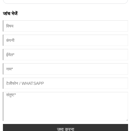
(W/m·K) की सीमा में तापीय चालकता होती है। हालाँकि, AlN की सटीक तापीय चालकता
सामग्री की गुणवत्ता, तापमान और क्रिस्टलोग्राफिक अभिविन्यास जैसे कारकों के आधार पर
जांच भेजें
भिन्न हो सकती है।
जमा करना