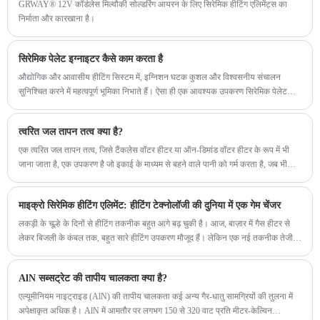
GRWAY® 12V कॉर्डलेस मिल्वौकी सोल्डरिंग आयरन के लिए सिरेमिक हीटिंग एलिमेंट्स का
निर्माता और कारखाना है।
सिरेमिक पेलेट इग्नाइटर कैसे काम करता है
औद्योगिक और आवासीय हीटिंग सिस्टम में, इग्निशन घटक कुशल और विश्वसनीय संचालन
सुनिश्चित करने में महत्वपूर्ण भूमिका निभाते हैं। ऐसा ही एक आवश्यक उपकरण सिरेमिक पेलेट
इग्नाइटर है। यह मजबूत इग्नाइटर व्यापक रूप से भट्टियों, बॉयलर और भट्टों जैसे अनुप्रयोगों में
इसका उपयोग स्थायित्व और सुसंगत प्रदर्शन के कारण किया जाता है। नीचे, हम इस बात पर
त्वरित जल तापन तत्व क्या है?
ध्यान देते हैं कि यह कैसे कार्य करता है और इसके प्रमुख विनिर्देशों का पता लगाता है।
एक त्वरित जल तापन तत्व, जिसे टैंकलेस वॉटर हीटर या ऑन-डिमांड वॉटर हीटर के रूप में भी
जाना जाता है, एक उपकरण है जो इकाई के माध्यम से बहने वाले पानी को गर्म करता है, जब भी
जरूरत होती है गर्म पानी प्रदान करता है। पारंपरिक वॉटर हीटर के विपरीत, जो एक टैंक में बड़ी
मात्रा में पानी जमा करते हैं और लगातार गर्म करते हैं, इंस्टेंट वॉटर हीटर पानी को सीधे गर्म करते हैं
माइक्रो सिरेमिक हीटिंग एलिमेंट: हीटिंग टेक्नोलॉजी की दुनिया में एक गेम चेंजर
क्योंकि यह हीटिंग तत्व से गुजरता है।
लकड़ी के चूल्हे के दिनों से हीटिंग तकनीक बहुत आगे बढ़ चुकी है। आज, बाज़ार में गैस हीटर से
लेकर बिजली के कंबल तक, बहुत सारे हीटिंग उपकरण मौजूद हैं। लेकिन एक नई तकनीक तेजी से
लोकप्रियता हासिल कर रही है: माइक्रो सिरेमिक हीटिंग तत्व।
AlN सब्सट्रेट की तापीय चालकता क्या है?
एल्यूमीनियम नाइट्राइड (AlN) की तापीय चालकता कई अन्य गैर-धातु सामग्रियों की तुलना में
अपेक्षाकृत अधिक है। AlN में आमतौर पर लगभग 150 से 320 वाट प्रति मीटर-केल्विन