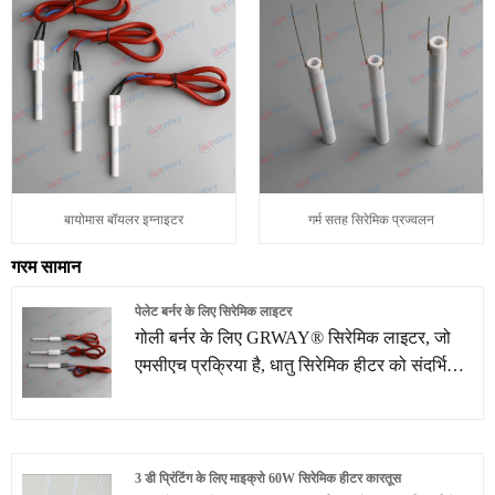
बायोमास बॉयलर इग्नाइटर
गर्म सतह सिरेमिक प्रज्वलन
गरम सामान
पेलेट बर्नर के लिए सिरेमिक लाइटर
गोली बर्नर के लिए GRWAY® सिरेमिक लाइटर, जो
एमसीएच प्रक्रिया है, धातु सिरेमिक हीटर को संदर्भित
करता है। मुख्य सामग्री 95% AL2O3 है। पेलेट बर्नर
के लिए नवीनतम बिक्री, कम कीमत और उच्च गुणवत्ता
वाले सिरेमिक लाइटर खरीदने के लिए हमारे कारखाने में
आने के लिए आपका स्वागत है।
3 डी प्रिंटिंग के लिए माइक्रो 60W सिरेमिक हीटर कारतूस