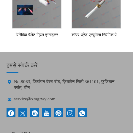
सिरेमिक पेलेट ग्रिल इग्नाइटर
कॉपर थ्रेड एल्युमिना सिरेमिक पेलेट इग्नाइटर
हमसे संपर्क करें

No.8063, जियांगन वेस्ट रोड, ज़ियामेन सिटी 361101, फुजियान
प्रांत, चीन

service@xmgrwy.com