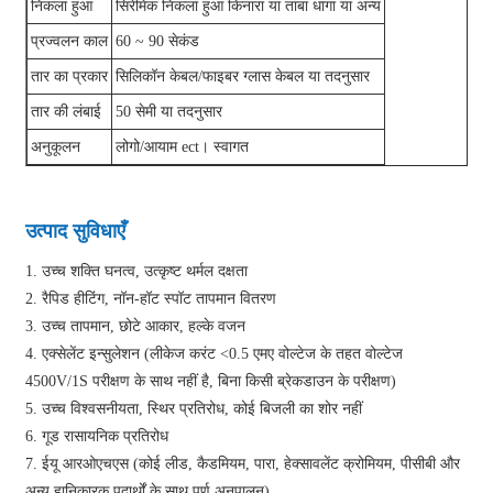
निकला हुआ
सिरेमिक निकला हुआ किनारा या तांबा धागा या अन्य
प्रज्वलन काल
60 ~ 90 सेकंड
तार का प्रकार
सिलिकॉन केबल/फाइबर ग्लास केबल या तदनुसार
तार की लंबाई
50 सेमी या तदनुसार
अनुकूलन
लोगो/आयाम ect। स्वागत
उत्पाद सुविधाएँ
1. उच्च शक्ति घनत्व, उत्कृष्ट थर्मल दक्षता
2. रैपिड हीटिंग, नॉन-हॉट स्पॉट तापमान वितरण
3. उच्च तापमान, छोटे आकार, हल्के वजन
4. एक्सेलेंट इन्सुलेशन (लीकेज करंट <0.5 एमए वोल्टेज के तहत वोल्टेज
4500V/1S परीक्षण के साथ नहीं है, बिना किसी ब्रेकडाउन के परीक्षण)
5. उच्च विश्वसनीयता, स्थिर प्रतिरोध, कोई बिजली का शोर नहीं
6. गूड रासायनिक प्रतिरोध
7. ईयू आरओएचएस (कोई लीड, कैडमियम, पारा, हेक्सावलेंट क्रोमियम, पीसीबी और
अन्य हानिकारक पदार्थों के साथ पूर्ण अनुपालन)