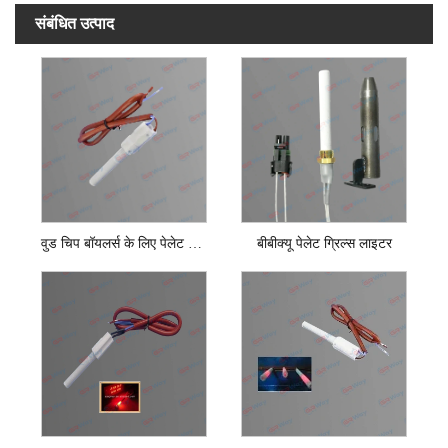
संबंधित उत्पाद
वुड चिप बॉयलर्स के लिए पेलेट स्टोव इग्नाइटर
बीबीक्यू पेलेट ग्रिल्स लाइटर