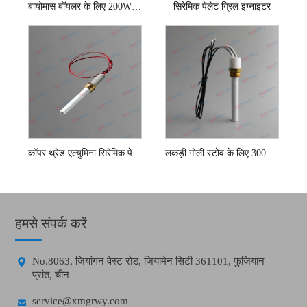
बायोमास बॉयलर के लिए 200W सिरेमिक पेलेट इग्नाइटर
सिरेमिक पेलेट ग्रिल इग्नाइटर
कॉपर थ्रेड एल्युमिना सिरेमिक पेलेट इग्नाइटर
लकड़ी गोली स्टोव के लिए 300w गोली प्रज्वलन
हमसे संपर्क करें

No.8063, जियांगन वेस्ट रोड, ज़ियामेन सिटी 361101, फुजियान
प्रांत, चीन

service@xmgrwy.com