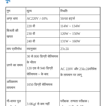
गुण
गुण
मूल्य
स्थि‍ति
अग्र धारा
AC220V /-10%
50/60 हर्ट्ज
220 वी
114W ~ 134W
बिजली की
230 वी
120W ~ 150W
खपत
240 वी
131W ~ 160W
ताप प्रतिरोध
तदनुसार
23±2â
30 से 800 डिग्री सेल्सियस
के भीतर
उगने का समय
120 एस से 940 डिग्री
AC 220V और 23â±2âपरिवेश
सेल्सियस ~ के बाद
के तापमान पर लागू
अधिकतम
1050 डिग्री सेल्सियस
तापमान
नी-वायर पुल
परीक्षक: तन्यता परीक्षक।
3.0Kgf से कम नहीं