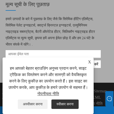
मूल्य सूची के लिए पूछताछ
हमारे उत्पादों के बारे में पूछताछ के लिए जैसे कि सिरेमिक हीटिंग एलिमेंट्स,
सिरेमिक पेलेट इग्नाइटर्स, क्वार्ट्ज क्रिस्टल इग्नाइटर्स, एल्युमिनियम
नाइट्राइड सबस्ट्रेट्स, बैटरी ऑपरेटेड हीटर, सिलिकॉन नाइट्राइड हीटर
एलिमेंट्स या मूल्य सूची, कृपया हमें अपना ईमेल छोड़ दें और हम 24 घंटे के
भीतर संपर्क में रहेंगे। .
X
हम आपको बेहतर ब्राउज़िंग अनुभव प्रदान करने, साइट
ट्रैफ़िक का विश्लेषण करने और सामग्री को वैयक्तिकृत
करने के लिए कुकीज़ का उपयोग करते हैं। इस साइट का
उपयोग करके, आप कुकीज़ के हमारे उपयोग से सहमत हैं।
कॉपीराइट © 2022 ज़ियामेन ग्रीन वे इलेक्ट्रॉनिक
Links
Sitemap
गोपनीयता नीति
टेक्नोलॉजी कं, लिमिटेड सभी सिरेमिक हीटिंग तत्व, सिरेमिक
RSS
XML
पेलेट इग्निटर्स राइट्स आरक्षित।
गोपनीयता नीति
अस्वीकार करना
स्वीकार करना
WHATSAPP
ईमेल