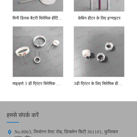
मिनी डिस्क बैटरी सिरेमिक हीटिंग कॉइल
केबिन हीटर के लिए इग्नाइटर
माइक्रो 3 डी प्रिंटर सिरेमिक हीटर तत्व
3डी प्रिंटर के लिए सिरेमिक हीटर तत्व
हमसे संपर्क करें

No.8063, जियांगन वेस्ट रोड, ज़ियामेन सिटी 361101, फुजियान