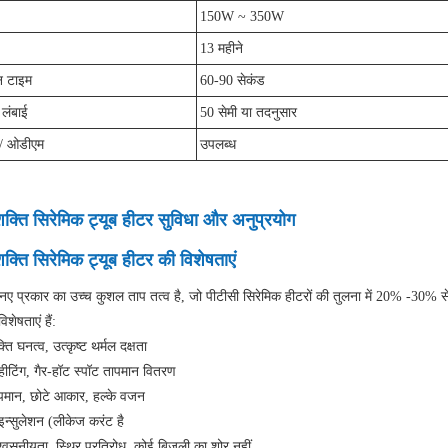
150W ~ 350W
13 महीने
न टाइम
60-90 सेकंड
 लंबाई
50 सेमी या तदनुसार
/ ओडीएम
उपलब्ध
शक्ति सिरेमिक ट्यूब हीटर सुविधा और अनुप्रयोग
क्ति सिरेमिक ट्यूब हीटर की विशेषताएं
ए प्रकार का उच्च कुशल ताप तत्व है, जो पीटीसी सिरेमिक हीटरों की तुलना में 20% -30% स
विशेषताएं हैं:
ति घनत्व, उत्कृष्ट थर्मल दक्षता
 हीटिंग, गैर-हॉट स्पॉट तापमान वितरण
पमान, छोटे आकार, हल्के वजन
 इन्सुलेशन (लीकेज करंट है
श्वसनीयता, स्थिर प्रतिरोध, कोई बिजली का शोर नहीं