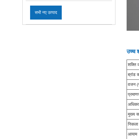
सभी नए उत्पाद
उच्च श
शक्ति 
ब्रांड 
वजन (ए
प्रमाण
अधिकत
मुख्य स
निकला
आयाम