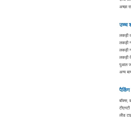
अच्छा र
उच्च 
लकड़ी क
लकड़ी 
लकड़ी ग
लकड़ी के
पुआल ज
अन्य बा
पैकिं
बॉक्स; क
टीएनटी 
लीड टाइ