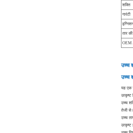
शक्ति
गारंटी
इग्निश
तार की
OEM 
उच्च 
उच्च श
यह एक न
उत्कृष्ट 
उच्च शक्
तेजी से
उच्च ता
उत्कृष्ट
उच्च वि