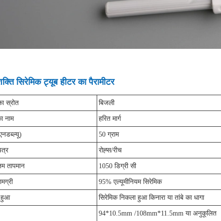
क्ति सिरेमिक ट्यूब हीटर का पैरामीटर
का स्रोत
बिजली
का नाम
हरित मार्ग
नडब्ल्यू)
50 ग्राम
पत्र
रोह्स/रीच
म तापमान
1050 डिग्री सी
ामग्री
95% एल्यूमीनियम सिरेमिक
 हुआ
सिरेमिक निकला हुआ किनारा या तांबे का धागा
94*10.5mm /108mm*11.5mm या अनुकूलित