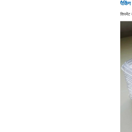
पैकिं
शिपमेंट