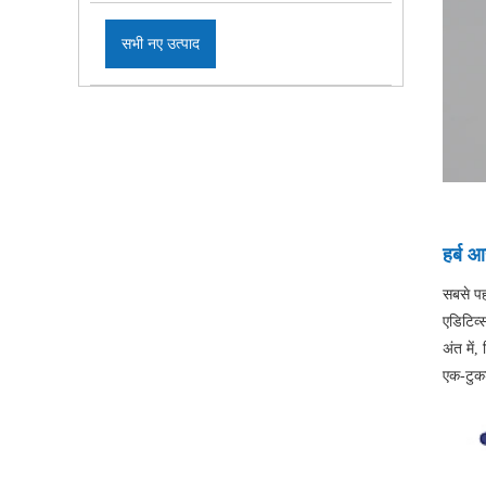
सभी नए उत्पाद
हर्ब 
सबसे पह
एडिटिव्
अंत में
एक-टुकड