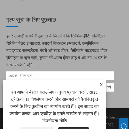
मूल्य सूची के लिए पूछताछ
हमारे उत्पादों के बारे में पूछताछ के लिए जैसे कि सिरेमिक हीटिंग एलिमेंट्स,
सिरेमिक पेलेट इग्नाइटर्स, क्वार्ट्ज क्रिस्टल इग्नाइटर्स, एल्युमिनियम
नाइट्राइड सबस्ट्रेट्स, बैटरी ऑपरेटेड हीटर, सिलिकॉन नाइट्राइड हीटर
एलिमेंट्स या मूल्य सूची, कृपया हमें अपना ईमेल छोड़ दें और हम 24 घंटे के
भीतर संपर्क में रहेंगे। .
X
हम आपको बेहतर ब्राउज़िंग अनुभव प्रदान करने, साइट
ट्रैफ़िक का विश्लेषण करने और सामग्री को वैयक्तिकृत
करने के लिए कुकीज़ का उपयोग करते हैं। इस साइट का
उपयोग करके, आप कुकीज़ के हमारे उपयोग से सहमत हैं।
कॉपीराइट © 2022 ज़ियामेन ग्रीन वे इलेक्ट्रॉनिक
Links
Sitemap
गोपनीयता नीति
टेक्नोलॉजी कं, लिमिटेड सभी सिरेमिक हीटिंग तत्व, सिरेमिक
RSS
XML
पेलेट इग्निटर्स राइट्स आरक्षित।