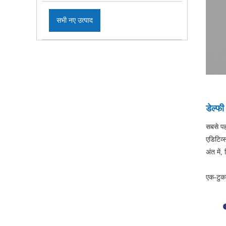
सभी नए उत्पाद
डेल्फी
सबसे पह
एडिटिव्
अंत में
एक-टुकड