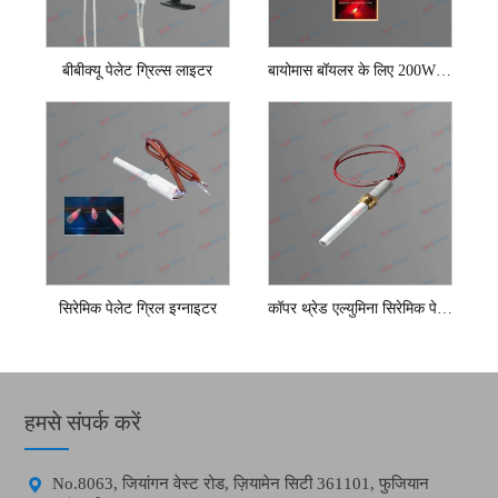
बीबीक्यू पेलेट ग्रिल्स लाइटर
बायोमास बॉयलर के लिए 200W सिरेमिक पेलेट इग्नाइटर
सिरेमिक पेलेट ग्रिल इग्नाइटर
कॉपर थ्रेड एल्युमिना सिरेमिक पेलेट इग्नाइटर
हमसे संपर्क करें

No.8063, जियांगन वेस्ट रोड, ज़ियामेन सिटी 361101, फुजियान