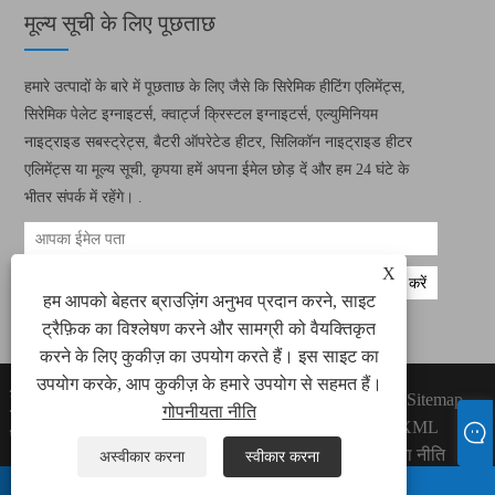
मूल्य सूची के लिए पूछताछ
हमारे उत्पादों के बारे में पूछताछ के लिए जैसे कि सिरेमिक हीटिंग एलिमेंट्स,
सिरेमिक पेलेट इग्नाइटर्स, क्वार्ट्ज क्रिस्टल इग्नाइटर्स, एल्युमिनियम
नाइट्राइड सबस्ट्रेट्स, बैटरी ऑपरेटेड हीटर, सिलिकॉन नाइट्राइड हीटर
एलिमेंट्स या मूल्य सूची, कृपया हमें अपना ईमेल छोड़ दें और हम 24 घंटे के
भीतर संपर्क में रहेंगे। .
X
हम आपको बेहतर ब्राउज़िंग अनुभव प्रदान करने, साइट
ट्रैफ़िक का विश्लेषण करने और सामग्री को वैयक्तिकृत
करने के लिए कुकीज़ का उपयोग करते हैं। इस साइट का
उपयोग करके, आप कुकीज़ के हमारे उपयोग से सहमत हैं।
कॉपीराइट © 2022 ज़ियामेन ग्रीन वे इलेक्ट्रॉनिक
Links
Sitemap
गोपनीयता नीति
टेक्नोलॉजी कं, लिमिटेड सभी सिरेमिक हीटिंग तत्व, सिरेमिक
RSS
XML
पेलेट इग्निटर्स राइट्स आरक्षित।
गोपनीयता नीति
अस्वीकार करना
स्वीकार करना
WHATSAPP
ईमेल