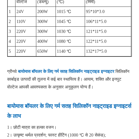
वोल्टेज
(डब्ल्यू)
(℃)
(मिमी)
1
24V
200W
1015 ℃
95*10*3.0
2
110V
300W
1045 ℃
106*11*5.0
3
220V
300W
1030 ℃
121*11*5.0
4
220V
400W
1080 ℃
122*11*5.0
5
220V
650W
1140 ℃
132*17*5.0
ग्रीनवे
बायोमास बॉयलर के लिए गर्म सतह सिलिकॉन नाइट्राइड इग्नाइटर
सिलिकॉन
कार्बाइड उत्पादों की तुलना में कई बार स्थायित्व है। आयाम, शक्ति और इनपुट
वोल्टेज आपकी आवश्यकता के अनुसार अनुकूलन योग्य हैं।
बायोमास बॉयलर के लिए गर्म सतह सिलिकॉन नाइट्राइड इग्नाइटर्स
के लाभ
1। छोटी मात्रा का हल्का वजन।
2। उत्कृष्ट थर्मल प्रदर्शन; फास्ट हीटिंग (1000 ℃ से 20 सेकंड);