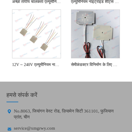
अच्छा तापीय चालकता एल्यूमीनियम नाइट्राइड प्लेट ऐन
एल्यूमिनियम नाइट्राइड शीट्स TO-220/TO-247/3P/264
12V ~ 240V एल्यूमीनियम नाइट्राइड सिरेमिक हीटर
सेमीकंडक्टर विनिर्माण के लिए ALN हीटर
हमसे संपर्क करें

No.8063, जियांगन वेस्ट रोड, ज़ियामेन सिटी 361101, फुजियान
प्रांत, चीन

service@xmgrwy.com