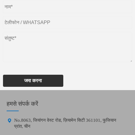
जमा करना
हमसे संपर्क करें

No.8063, जियांगन वेस्ट रोड, ज़ियामेन सिटी 361101, फुजियान
प्रांत, चीन