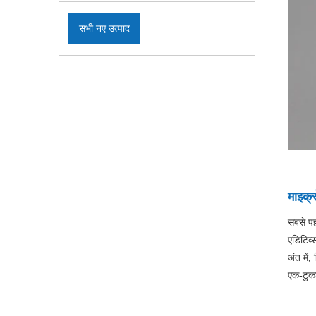
सभी नए उत्पाद
माइक्र
सबसे पह
एडिटिव्
अंत में
एक-टुकड