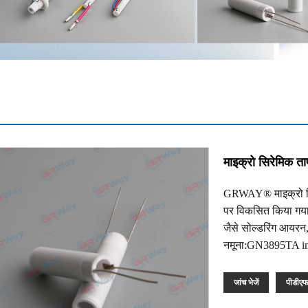
माइक्रो सिरेमिक ता
GRWAY® माइक्रो सिर
पर विकसित किया गया 
जैसे सोल्डरिंग आयरन
नमूना:GN3895TA int
जांच भेजें
पीडीए