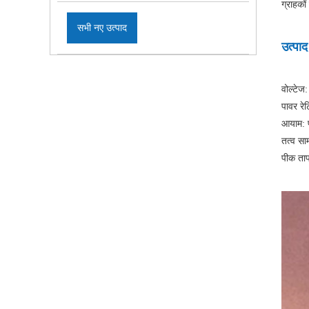
ग्राहको
सभी नए उत्पाद
उत्पाद 
वोल्टे
पावर रे
आयाम: प
तत्व सा
पीक ता