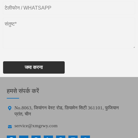
जमा करना
हमसे संपर्क करें

No.8063, जियांगन वेस्ट रोड, ज़ियामेन सिटी 361101, फुजियान
प्रांत, चीन

service@xmgrwy.com