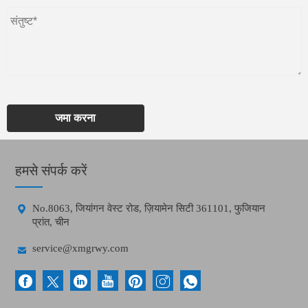
जमा करना
हमसे संपर्क करें

No.8063, जियांगन वेस्ट रोड, ज़ियामेन सिटी 361101, फुजियान
प्रांत, चीन

service@xmgrwy.com