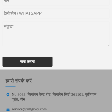
जमा करना
हमसे संपर्क करें

No.8063, जियांगन वेस्ट रोड, ज़ियामेन सिटी 361101, फुजियान
प्रांत, चीन

service@xmgrwy.com