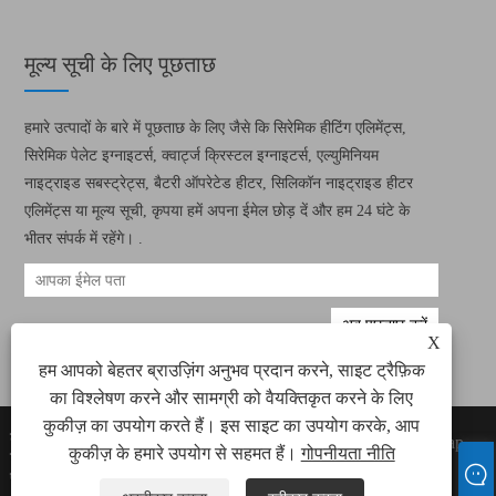
मूल्य सूची के लिए पूछताछ
हमारे उत्पादों के बारे में पूछताछ के लिए जैसे कि सिरेमिक हीटिंग एलिमेंट्स,
सिरेमिक पेलेट इग्नाइटर्स, क्वार्ट्ज क्रिस्टल इग्नाइटर्स, एल्युमिनियम
नाइट्राइड सबस्ट्रेट्स, बैटरी ऑपरेटेड हीटर, सिलिकॉन नाइट्राइड हीटर
एलिमेंट्स या मूल्य सूची, कृपया हमें अपना ईमेल छोड़ दें और हम 24 घंटे के
भीतर संपर्क में रहेंगे। .
X
हम आपको बेहतर ब्राउज़िंग अनुभव प्रदान करने, साइट ट्रैफ़िक
का विश्लेषण करने और सामग्री को वैयक्तिकृत करने के लिए
कुकीज़ का उपयोग करते हैं। इस साइट का उपयोग करके, आप
कॉपीराइट © 2022 ज़ियामेन ग्रीन वे इलेक्ट्रॉनिक
Links
Sitemap
कुकीज़ के हमारे उपयोग से सहमत हैं।
गोपनीयता नीति
टेक्नोलॉजी कं, लिमिटेड सभी सिरेमिक हीटिंग तत्व, सिरेमिक
RSS
XML
पेलेट इग्निटर्स राइट्स आरक्षित।