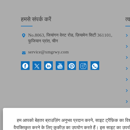
हमसे संपर्क करें
त्

No.8063, जियांगन वेस्ट रोड, ज़ियामेन सिटी 361101,
फुजियान प्रांत, चीन

service@xmgrwy.com
हम आपको बेहतर ब्राउज़िंग अनुभव प्रदान करने, साइट ट्रैफ़िक का वि
वैयक्तिकृत करने के लिए कुकीज़ का उपयोग करते हैं। इस साइट का उपय