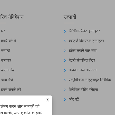
वरित नेविगेशन
उत्पादों
घर
सिरेमिक पेलेट इग्नाइटर
हमारे बारे में
क्वार्ट्ज क्रिस्टल इग्नाइटर
उत्पादों
टांका लगाने वाले तत्व
समाचार
बैटरी संचालित हीटर
डाउनलोड
तत्काल जल ताप तत्व
जांच भेजें
एल्यूमिनियम नाइट्राइड सिरेमिक
हमसे संपर्क करें
सिरेमिक हीटिंग प्लेट्स
और पढ़ें
X
श्लेषण करने और सामग्री को
ोग करके, आप कुकीज़ के हमारे