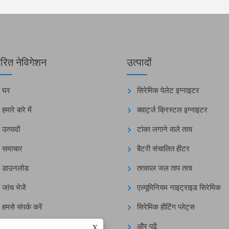
वरित नेविगेशन
उत्पादों
घर
सिरेमिक पेलेट इग्नाइटर
हमारे बारे में
क्वार्ट्ज क्रिस्टल इग्नाइटर
उत्पादों
टांका लगाने वाले तत्व
समाचार
बैटरी संचालित हीटर
डाउनलोड
तत्काल जल ताप तत्व
जांच भेजें
एल्यूमिनियम नाइट्राइड सिरेमिक
हमसे संपर्क करें
सिरेमिक हीटिंग प्लेट्स
और पढ़ें
X