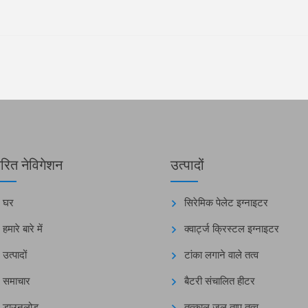
वरित नेविगेशन
उत्पादों
घर
सिरेमिक पेलेट इग्नाइटर
हमारे बारे में
क्वार्ट्ज क्रिस्टल इग्नाइटर
उत्पादों
टांका लगाने वाले तत्व
समाचार
बैटरी संचालित हीटर
डाउनलोड
तत्काल जल ताप तत्व