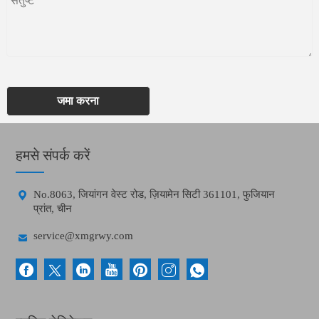
जमा करना
हमसे संपर्क करें

No.8063, जियांगन वेस्ट रोड, ज़ियामेन सिटी 361101, फुजियान
प्रांत, चीन

service@xmgrwy.com