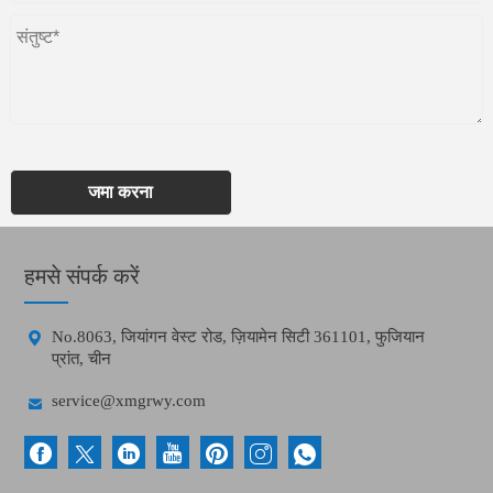
जमा करना
हमसे संपर्क करें

No.8063, जियांगन वेस्ट रोड, ज़ियामेन सिटी 361101, फुजियान
प्रांत, चीन

service@xmgrwy.com